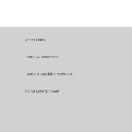
weiter Links
T
eufel @ Instagram
Tanzwut Fanclub Grenzenlos
NoCut Entertainment