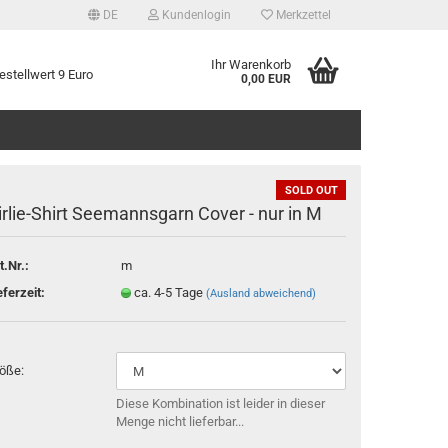
DE
Kundenlogin
Merkzettel
Ihr Warenkorb
stellwert 9 Euro
0,00 EUR
SOLD OUT
irlie-Shirt Seemannsgarn Cover - nur in M
t.Nr.:
m
tellen
eferzeit:
ca. 4-5 Tage
(Ausland abweichend)
 vergessen?
öße:
Diese Kombination ist leider in dieser
Menge nicht lieferbar...