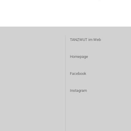
TANZWUT im Web
Homepage
Facebook
I
nstagram