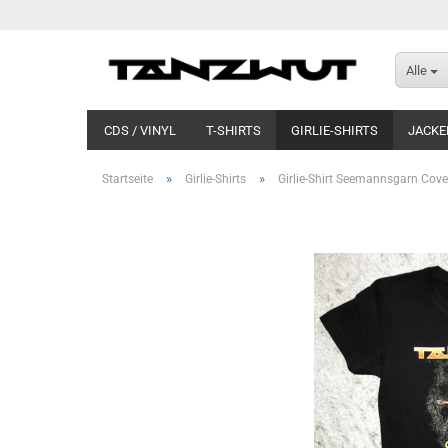
Alle
CDS / VINYL
T-SHIRTS
GIRLIE-SHIRTS
JACKE
»
»
Startseite
Girlie-Shirts
Girlie-Shirt Seemannsgarn Cover