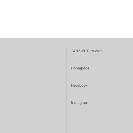
TANZWUT im Web
Homepage
Facebook
I
nstagram