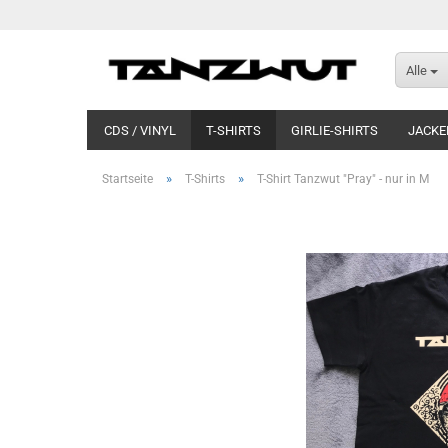
Alle
CDS / VINYL
T-SHIRTS
GIRLIE-SHIRTS
JACKE
»
»
Startseite
T-Shirts
T-Shirt Tanzwut "Pray" - nur in M