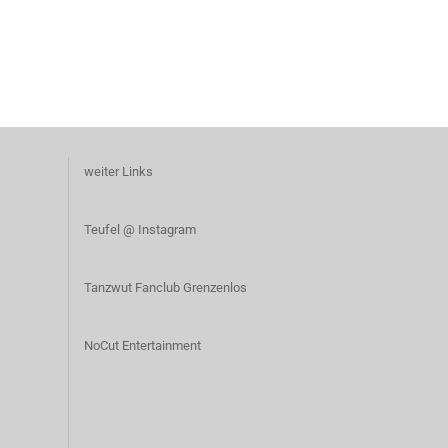
weiter Links
T
eufel @ Instagram
Tanzwut Fanclub Grenzenlos
NoCut Entertainment