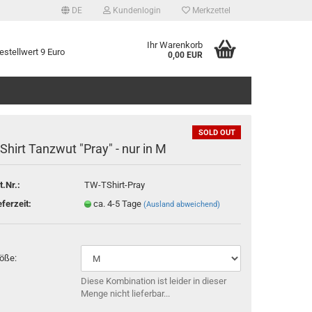
DE
Kundenlogin
Merkzettel
Ihr Warenkorb
stellwert 9 Euro
0,00 EUR
SOLD OUT
-Shirt Tanzwut "Pray" - nur in M
t.Nr.:
TW-TShirt-Pray
tellen
eferzeit:
ca. 4-5 Tage
(Ausland abweichend)
 vergessen?
öße:
Diese Kombination ist leider in dieser
Menge nicht lieferbar...